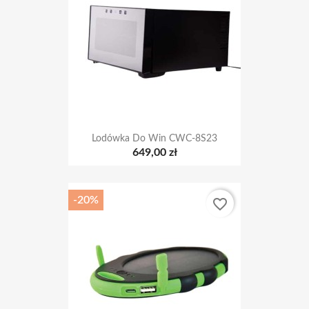
Lodówka Do Win CWC-8S23
649,00 zł
-20%
favorite_border