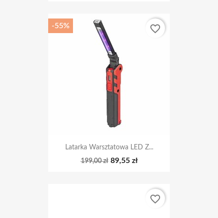
-55%
favorite_border
Latarka Warsztatowa LED Z...
89,55 zł
199,00 zł
favorite_border