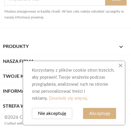
Możesz zrezygnować w każdej chwili. W tym celu należy odnaleźć szczegóły w
naszej informacji prawnej.

PRODUKTY

NASZA FIRMA
Korzystamy z plików cookie stron trzecich,

TWOJE KONTO
aby poprawić Twoje wrażenia podczas
przeglądania, analizować ruch na stronie
keyboard_arrow_down
INFORMACJA O SKLEPIE
oraz personalizować treści i
reklamy.
Dowiedz się więcej
.

STREFA WIEDZY
Nie akceptuję
Akceptuję
©2026 Calidus
Crafted with ❤️ by
MoonFox
.