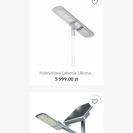
favorite_border
Hybrydowa Latarnia Uliczna...
5 999,00 zł
favorite_border