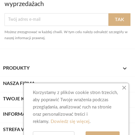
wyprzedażach
Możesz zrezygnować w każdej chwili. W tym celu należy odnaleźć szczegóły w
naszej informacji prawnej.

PRODUKTY

NASZA FIRMA
Korzystamy z plików cookie stron trzecich,

TWOJE KONTO
aby poprawić Twoje wrażenia podczas
przeglądania, analizować ruch na stronie
keyboard_arrow_down
INFORMACJA O SKLEPIE
oraz personalizować treści i
reklamy.
Dowiedz się więcej
.

STREFA WIEDZY