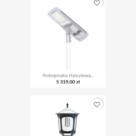
favorite_border
Profesjonalna Hybrydowa...
5 319,00 zł
favorite_border