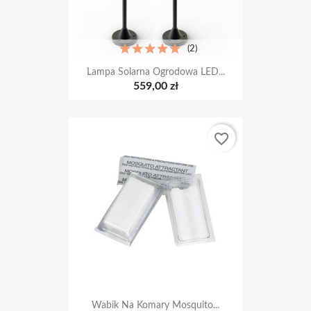
(2)
Lampa Solarna Ogrodowa LED...
559,00 zł
favorite_border
Wabik Na Komary Mosquito...
399,00 zł