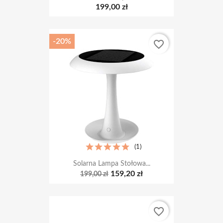
-20%
favorite_border
(1)
Solarna Lampa Stołowa...
159,20 zł
199,00 zł
favorite_border