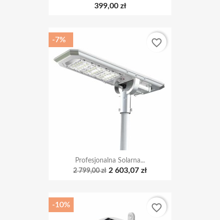
-7%
favorite_border
Profesjonalna Solarna...
2 603,07 zł
2 799,00 zł
-10%
favorite_border