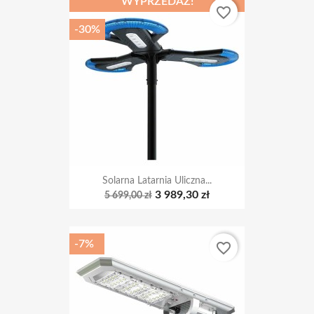
-30%
Solarna Latarnia Uliczna...
3 989,30 zł
5 699,00 zł
-7%
favorite_border