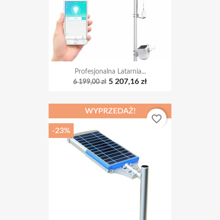
Profesjonalna Latarnia...
5 207,16 zł
6 199,00 zł
WYPRZEDAŻ!
favorite_border
-23%
Solarna Latarnia Uliczna...