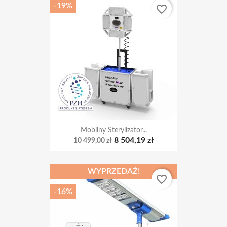
Mobilny Sterylizator...
8 504,19 zł
10 499,00 zł
WYPRZEDAŻ!
favorite_border
-16%