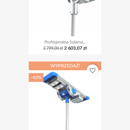
Profesjonalna Solarna...
2 603,07 zł
2 799,00 zł
WYPRZEDAŻ!
favorite_border
-43%
Profesjonalna Latarnia...