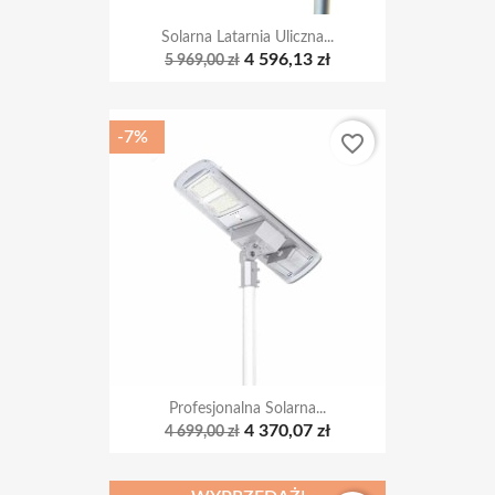
4 596,13 zł
5 969,00 zł
-7%
favorite_border
Profesjonalna Solarna...
4 370,07 zł
4 699,00 zł
WYPRZEDAŻ!
favorite_border