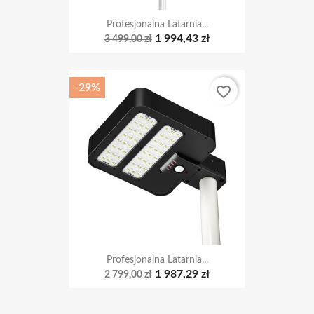
1 994,43 zł
3 499,00 zł
-29%
favorite_border
Profesjonalna Latarnia...
1 987,29 zł
2 799,00 zł

Wszystkie produkty w promocji