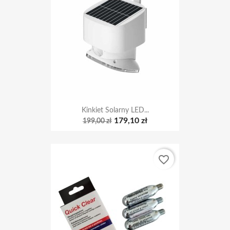
Kinkiet Solarny LED...
179,10 zł
199,00 zł
favorite_border