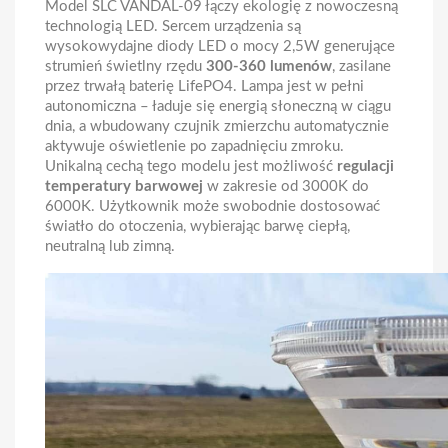
Model SLC VANDAL-09 łączy ekologię z nowoczesną
technologią LED. Sercem urządzenia są
wysokowydajne diody LED o mocy 2,5W generujące
strumień świetlny rzędu
300-360 lumenów
, zasilane
przez trwałą baterię LifePO4. Lampa jest w pełni
autonomiczna – ładuje się energią słoneczną w ciągu
dnia, a wbudowany czujnik zmierzchu automatycznie
aktywuje oświetlenie po zapadnięciu zmroku.
Unikalną cechą tego modelu jest możliwość
regulacji
temperatury barwowej
w zakresie od 3000K do
6000K. Użytkownik może swobodnie dostosować
światło do otoczenia, wybierając barwę ciepłą,
neutralną lub zimną.