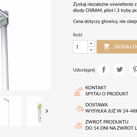
Zyskaj niezależne oświetlenie 
diody OSRAM, pilot i 3 tryby pra
Cena dotyczy głowicy, nie obej
Ilość

DODAJ D
Udostępnij
KONTAKT
SPYTAJ O PRODUKT
DOSTAWA

WYSYŁKA JUŻ W 24-48
ZWROT PRODUKTU
DO 14 DNI NA ZWROT