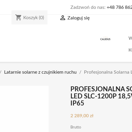
Zadzwoń do nas:
+48 786 86
shopping_cart

Koszyk
(0)
Zaloguj się
W
K
Latarnie solarne z czujnikiem ruchu
Profesjonalna Solarna 
PROFESJONALNA SO
LED SLC-1200P 18,
IP65
2 289,00 zł
Brutto