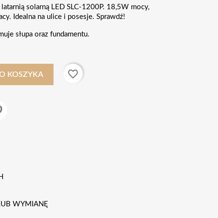
z latarnią solarną LED SLC-1200P. 18,5W mocy,
cy. Idealna na ulice i posesje. Sprawdź!
muje słupa oraz fundamentu.
favorite_border
O KOSZYKA
H
 LUB WYMIANĘ