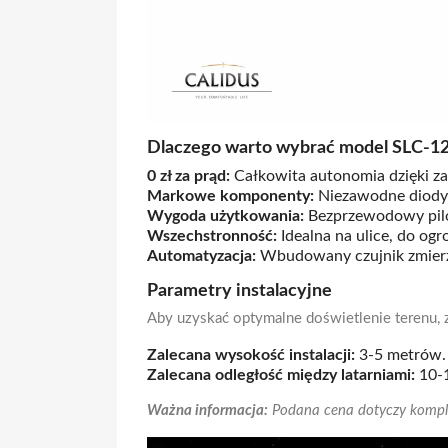
Dlaczego warto wybrać model SLC-1
0 zł za prąd:
Całkowita autonomia dzięki za
Markowe komponenty:
Niezawodne diody
Wygoda użytkowania:
Bezprzewodowy pilo
Wszechstronność:
Idealna na ulice, do og
Automatyzacja:
Wbudowany czujnik zmierzc
Parametry instalacyjne
Aby uzyskać optymalne doświetlenie terenu,
Zalecana wysokość instalacji:
3-5 metrów.
Zalecana odległość między latarniami:
10-
Ważna informacja:
Podana cena dotyczy komple