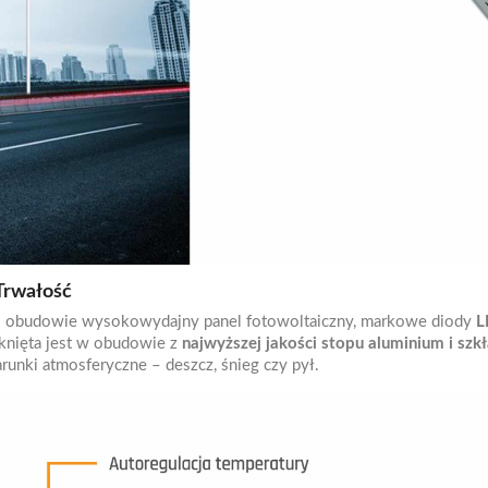
Trwałość
kłej obudowie wysokowydajny panel fotowoltaiczny, markowe diody
L
knięta jest w obudowie z
najwyższej jakości stopu aluminium i sz
arunki atmosferyczne – deszcz, śnieg czy pył.