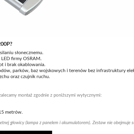
200P?
silaniu słonecznemu.
 LED firmy OSRAM.
t i brak okablowania.
rodów, parków, baz wojskowych i terenów bez infrastruktury elek
hu oraz czujnik ruchu.
 zalecamy montaż zgodnie z poniższymi wytycznymi:
15 metrów.
tnej głowicy (lampa z panelem i akumulatorem). Zestaw nie obejmuje 