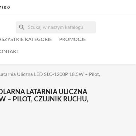
2 002
search
SZYSTKIE KATEGORIE
PROMOCJE
ONTAKT
Latarnia Uliczna LED SLC-1200P 18,5W – Pilot,
LARNA LATARNIA ULICZNA
5W – PILOT, CZUJNIK RUCHU,