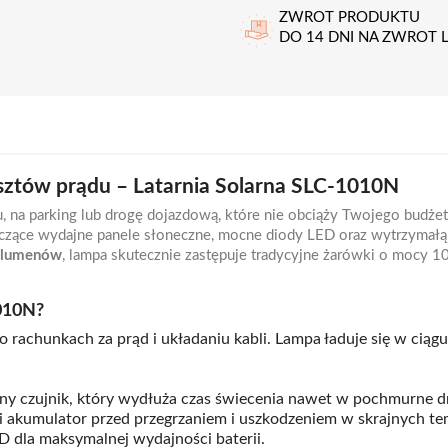
ZWROT PRODUKTU
DO 14 DNI NA ZWROT
sztów prądu – Latarnia Solarna SLC-1010N
 na parking lub drogę dojazdową, które nie obciąży Twojego budże
łączące wydajne panele słoneczne, mocne diody LED oraz wytrzymałą 
 lumenów
, lampa skutecznie zastępuje tradycyjne żarówki o mocy 
010N?
 rachunkach za prąd i układaniu kabli. Lampa ładuje się w ciąg
y czujnik, który wydłuża czas świecenia nawet w pochmurne dn
 akumulator przed przegrzaniem i uszkodzeniem w skrajnych te
D dla maksymalnej wydajności baterii.