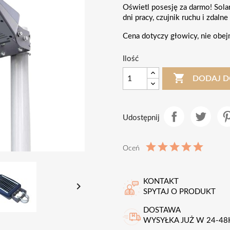
Oświetl posesję za darmo! Sola
dni pracy, czujnik ruchu i zdal
Cena dotyczy głowicy, nie obej
Ilość

DODAJ D
Udostępnij
Oceń
KONTAKT

SPYTAJ O PRODUKT
DOSTAWA
WYSYŁKA JUŻ W 24-48