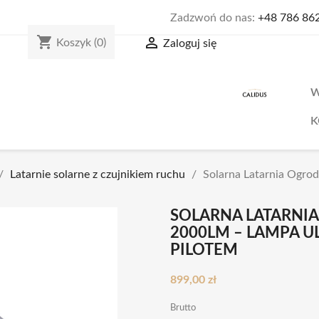
Zadzwoń do nas:
+48 786 86
shopping_cart

Koszyk
(0)
Zaloguj się
W
K
Latarnie solarne z czujnikiem ruchu
Solarna Latarnia Ogr
SOLARNA LATARNI
2000LM – LAMPA U
PILOTEM
899,00 zł
Brutto