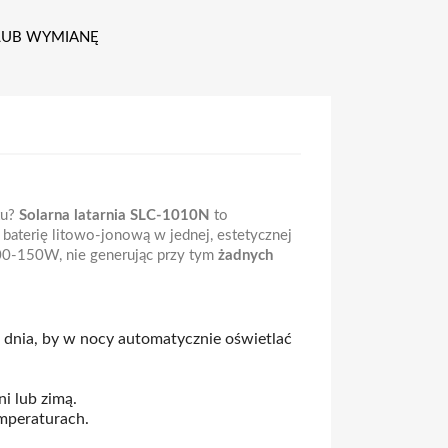
 LUB WYMIANĘ
tu?
Solarna latarnia SLC-1010N
to
baterię litowo-jonową w jednej, estetycznej
100-150W, nie generując przy tym
żadnych
u dnia, by w nocy automatycznie oświetlać
i lub zimą.
mperaturach.