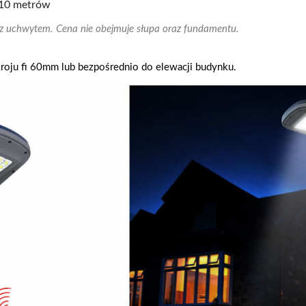
10 metrów
 z uchwytem. Cena nie obejmuje słupa oraz fundamentu.
roju fi 60mm lub bezpośrednio do elewacji budynku.