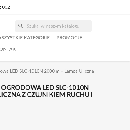
2 002
search
SZYSTKIE KATEGORIE
PROMOCJE
ONTAKT
odowa LED SLC-1010N 2000lm – Lampa Uliczna
A OGRODOWA LED SLC-1010N
LICZNA Z CZUJNIKIEM RUCHU I