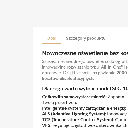
Opis
Szczegóły produktu
Nowoczesne oświetlenie bez ko
Szukasz niezawodnego oświetlenia do ogrodu,
innowacyjne rozwiązanie typu "All-in-One", 
obudowie. Dzięki jasności na poziomie
2000
kosztów eksploatacyjnych
.
Dlaczego warto wybrać model SLC-1
Całkowita samowystarczalność:
Zapomnij o
Twoją przestrzeń.
Inteligentne systemy zarządzania energią:
ALS (Adaptive Lighting System):
Innowacyjn
TCS (Temperature Control System):
Chroni
VFS:
Reguluje częstotliwość sterownika LE