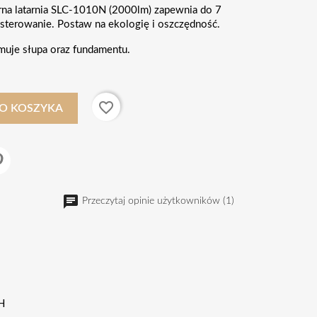
rna latarnia SLC-1010N (2000lm) zapewnia do 7
ne sterowanie. Postaw na ekologię i oszczędność.
muje słupa oraz fundamentu.
favorite_border
O KOSZYKA
Przeczytaj opinie użytkowników (1)
H