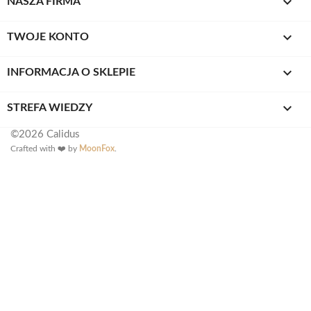

NASZA FIRMA

TWOJE KONTO
keyboard_arrow_down
INFORMACJA O SKLEPIE

STREFA WIEDZY
©2026 Calidus
Crafted with ❤️ by
MoonFox
.